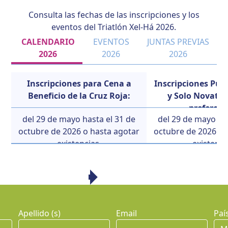
Consulta las fechas de las inscripciones y los
eventos del Triatlón
Xel-Há
202
6
.
CALENDARIO
EVENTOS
JUNTAS PREVIAS
2026
2026
2026
Inscripciones para Cena a
Inscripciones Púb
Beneficio de la Cruz Roja
:
y Solo Novatas
preferenc
del
2
9
de mayo
hasta el 31 de
de
l
2
9
de mayo
has
octubre de 2026 o hasta agotar
octubre de 2026 o 
existencia
s.
existenci
Apellido (s)
Email
Paí