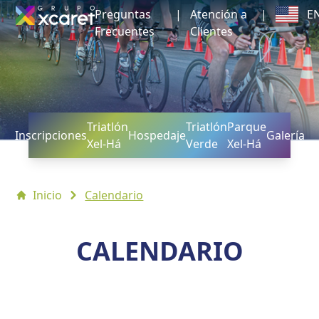
Preguntas
|
Atención a
|
E
Frecuentes
Clientes
Triatlón
Triatlón
Parque
Inscripciones
Hospedaje
Galería
Xel-Há
Verde
Xel-Há
Inicio
Calendario
CALENDARIO