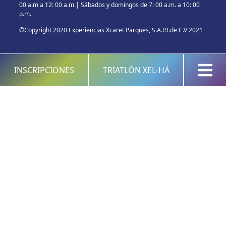
00 a.m a 12: 00 a.m.| Sábados y domingos de 7: 00 a.m. a 10: 00
p.m.
©Copyright 2020 Experiencias Xcaret Parques, S.A.P.I.de C.V 2021
INSCRIPCIONES
TRIATLÓN XEL-HÁ