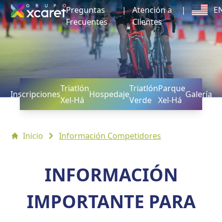
Preguntas
|
Atención a
|
E
Frecuentes
Clientes
Triatlón
Triatlón
Parque
Inscripciones
Hospedaje
Galería
Xel-Há
Verde
Xel-Há
Inicio
Información Competidores
INFORMACIÓN
IMPORTANTE PARA